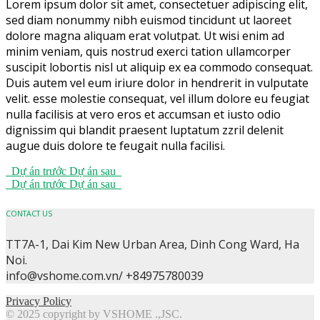
Lorem ipsum dolor sit amet, consectetuer adipiscing elit,
sed diam nonummy nibh euismod tincidunt ut laoreet
dolore magna aliquam erat volutpat. Ut wisi enim ad
minim veniam, quis nostrud exerci tation ullamcorper
suscipit lobortis nisl ut aliquip ex ea commodo consequat.
Duis autem vel eum iriure dolor in hendrerit in vulputate
velit. esse molestie consequat, vel illum dolore eu feugiat
nulla facilisis at vero eros et accumsan et iusto odio
dignissim qui blandit praesent luptatum zzril delenit
augue duis dolore te feugait nulla facilisi.
Dự án trước
Dự án sau
Dự án trước
Dự án sau
CONTACT US
TT7A-1, Dai Kim New Urban Area, Dinh Cong Ward, Ha
Noi.
info@vshome.com.vn/ +84975780039
Privacy Policy
© 2025 copyright by VSHOME .,JSC.