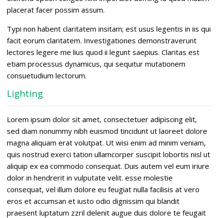
placerat facer possim assum.
Typi non habent claritatem insitam; est usus legentis in iis qui
facit eorum claritatem. Investigationes demonstraverunt
lectores legere me lius quod ii legunt saepius. Claritas est
etiam processus dynamicus, qui sequitur mutationem
consuetudium lectorum.
Lighting
Lorem ipsum dolor sit amet, consectetuer adipiscing elit,
sed diam nonummy nibh euismod tincidunt ut laoreet dolore
magna aliquam erat volutpat. Ut wisi enim ad minim veniam,
quis nostrud exerci tation ullamcorper suscipit lobortis nisl ut
aliquip ex ea commodo consequat. Duis autem vel eum iriure
dolor in hendrerit in vulputate velit. esse molestie
consequat, vel illum dolore eu feugiat nulla facilisis at vero
eros et accumsan et iusto odio dignissim qui blandit
praesent luptatum zzril delenit augue duis dolore te feugait