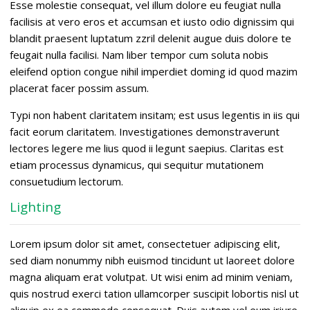
Esse molestie consequat, vel illum dolore eu feugiat nulla
facilisis at vero eros et accumsan et iusto odio dignissim qui
blandit praesent luptatum zzril delenit augue duis dolore te
feugait nulla facilisi. Nam liber tempor cum soluta nobis
eleifend option congue nihil imperdiet doming id quod mazim
placerat facer possim assum.
Typi non habent claritatem insitam; est usus legentis in iis qui
facit eorum claritatem. Investigationes demonstraverunt
lectores legere me lius quod ii legunt saepius. Claritas est
etiam processus dynamicus, qui sequitur mutationem
consuetudium lectorum.
Lighting
Lorem ipsum dolor sit amet, consectetuer adipiscing elit,
sed diam nonummy nibh euismod tincidunt ut laoreet dolore
magna aliquam erat volutpat. Ut wisi enim ad minim veniam,
quis nostrud exerci tation ullamcorper suscipit lobortis nisl ut