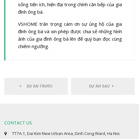
sống tiện ích, hiện đại trong chính căn bếp của gia
đình ông bà.
VSHOME trân trọng cám ơn sự ủng hộ của gia
đình ông bà và xin phép được chia sẻ những hình
ảnh của gia đình ông bà lên để quý bạn đọc cùng
chiêm ngưỡng.
DỰ ÁN TRƯỚC
DỰ ÁN SAU
CONTACT US
TT7A-1, Dai Kim New Urban Area, Dinh Cong Ward, Ha Noi.