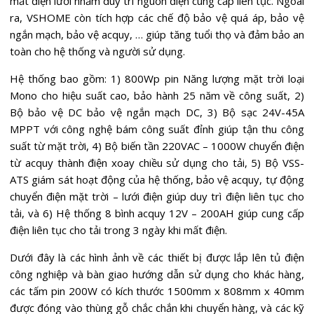
mất điện lưới nhằm duy trì nguồn điện cung cấp liên tục. Ngoài
ra, VSHOME còn tích hợp các chế độ bảo vệ quá áp, bảo vệ
ngắn mạch, bảo vệ acquy, … giúp tăng tuổi thọ và đảm bảo an
toàn cho hệ thống và người sử dụng.
Hệ thống bao gồm: 1) 800Wp pin Năng lượng mặt trời loại
Mono cho hiệu suất cao, bảo hành 25 năm về công suất, 2)
Bộ bảo vệ DC bảo vệ ngắn mạch DC, 3) Bộ sạc 24V-45A
MPPT với công nghệ bám công suất đỉnh giúp tận thu công
suất từ mặt trời, 4) Bộ biến tần 220VAC – 1000W chuyển điện
từ acquy thành điện xoay chiều sử dụng cho tải, 5) Bộ VSS-
ATS giám sát hoạt động của hệ thống, bảo vệ acquy, tự động
chuyển điện mặt trời – lưới điện giúp duy trì điện liên tục cho
tải, và 6) Hệ thống 8 bình acquy 12V – 200AH giúp cung cấp
điện liên tục cho tải trong 3 ngày khi mất điện.
Dưới đây là các hình ảnh về các thiết bị được lắp lên tủ điện
công nghiệp và bàn giao hướng dẫn sử dụng cho khác hàng,
các tấm pin 200W có kích thước 1500mm x 808mm x 40mm
được đóng vào thùng gỗ chắc chắn khi chuyển hàng, và các kỹ